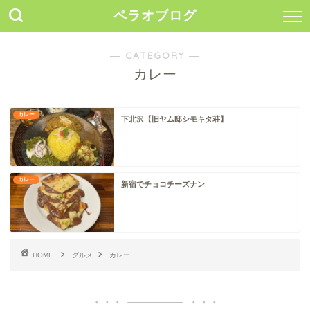
ペラオブログ
― CATEGORY ―
カレー
カレー
下北沢【旧ヤム邸シモキタ荘】
カレー
新宿でチョコチーズナン
HOME
グルメ
カレー