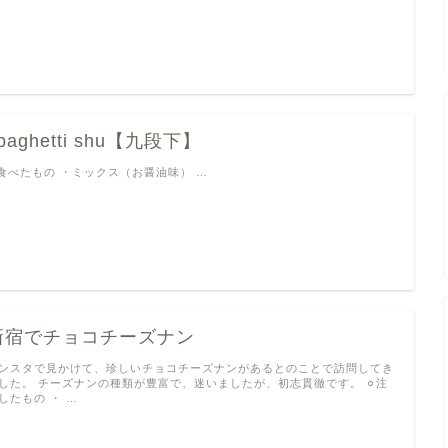
paghetti shu【九段下】
︎食べたもの ・ミックス（お醤油味） …
新宿でチョコチーズナン
ンスタで見かけて、珍しいチョコチーズナンがあるとのことで訪問してき
した。 チーズナンの種類が豊富で、迷いましたが、初志貫徹です。 ⚪︎注
したもの ・ …