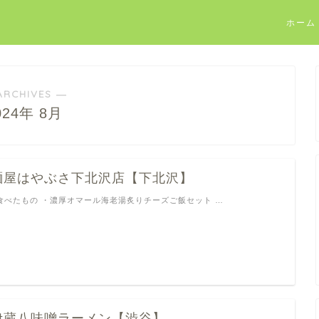
ホーム
ARCHIVES ―
024年 8月
麺屋はやぶさ下北沢店【下北沢】
食べたもの ・濃厚オマール海老湯炙りチーズご飯セット …
伊蔵八味噌ラーメン【渋谷】