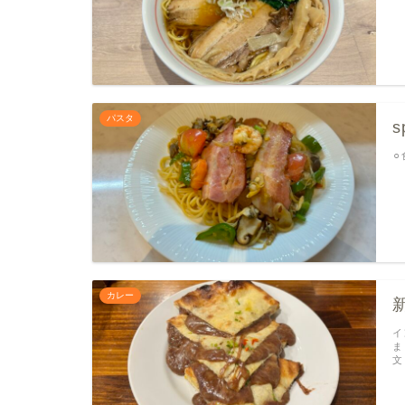
パスタ
s
⚪
カレー
イ
ま
文