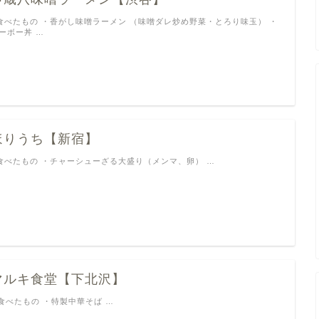
食べたもの ・香がし味噌ラーメン （味噌ダレ炒め野菜・とろり味玉） ・
ーボー丼 …
ほりうち【新宿】
食べたもの ・チャーシューざる大盛り（メンマ、卵） …
マルキ食堂【下北沢】
︎食べたもの ・特製中華そば …