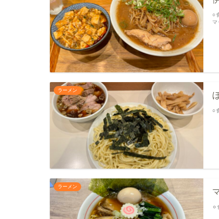
○
マ
ラーメン
○
ラーメン
⚪